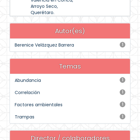
Valencia en Concá,
Arroyo Seco,
Querétaro.
Autor(es)
Berenice Velázquez Barrera
1
Temas
Abundancia
1
Correlación
1
Factores ambientales
1
Trampas
1
Director / colaboradores