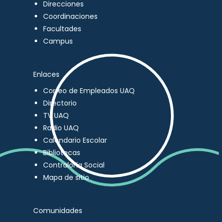
Direcciones
Coordinaciones
Facultades
Campus
Enlaces
Correo de Empleados UAQ
Directorio
TV UAQ
Radio UAQ
Calendario Escolar
Bibliotecas
Contraloría Social
Mapa de sitio
Comunidades