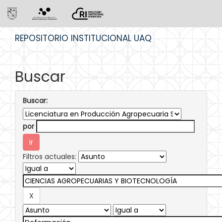
Skip
REPOSITORIO INSTITUCIONAL UAQ
navigation
Buscar
Buscar:
por
Filtros actuales: