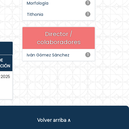
Morfología
1
Tithonia
1
Director /
colaboradores
Iván Gómez Sánchez
1
DE
ACIÓN
-2025
Volver arriba ∧