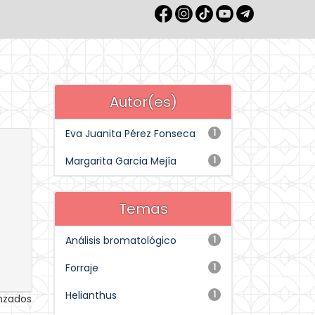
Autor(es)
Eva Juanita Pérez Fonseca
1
Margarita Garcia Mejía
1
Temas
Análisis bromatológico
1
Forraje
1
Helianthus
1
anzados