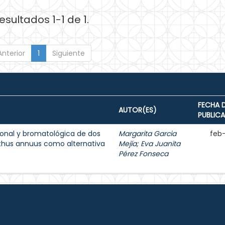
esultados 1-1 de 1.
Anterior
1
Siguiente
FECHA 
AUTOR(ES)
PUBLIC
onal y bromatológica de dos
Margarita Garcia
feb
nthus annuus como alternativa
Mejía
;
Eva Juanita
Pérez Fonseca