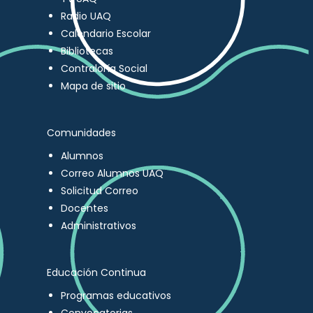
Radio UAQ
Calendario Escolar
Bibliotecas
Contraloría Social
Mapa de sitio
Comunidades
Alumnos
Correo Alumnos UAQ
Solicitud Correo
Docentes
Administrativos
Educación Continua
Programas educativos