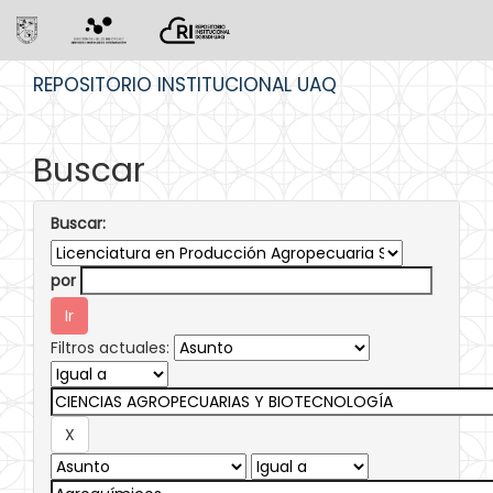
Skip
REPOSITORIO INSTITUCIONAL UAQ
navigation
Buscar
Buscar:
por
Filtros actuales: