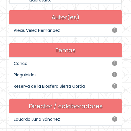
Querétaro.
Autor(es)
Alexis Vélez Hernández
1
Temas
Concá
1
Plaguicidas
1
Reserva de la Biosfera Sierra Gorda
1
Director / colaboradores
Eduardo Luna Sánchez
1