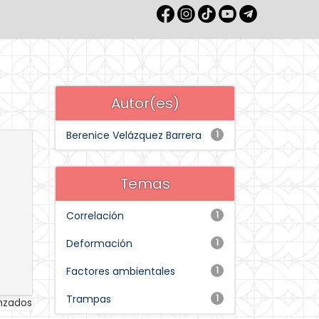
Autor(es)
Berenice Velázquez Barrera
1
Temas
Correlación
1
Deformación
1
Factores ambientales
1
Trampas
1
anzados