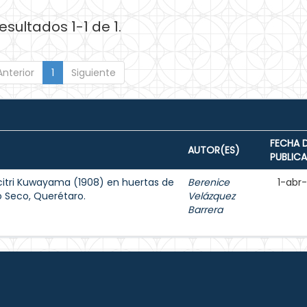
esultados 1-1 de 1.
Anterior
1
Siguiente
FECHA 
AUTOR(ES)
PUBLIC
 citri Kuwayama (1908) en huertas de
Berenice
1-abr
o Seco, Querétaro.
Velázquez
Barrera