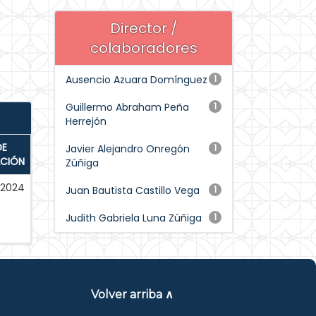
Director /
colaboradores
Ausencio Azuara Domínguez
1
Guillermo Abraham Peña
1
Herrejón
DE
Javier Alejandro Onregón
1
ACIÓN
Zúñiga
-2024
Juan Bautista Castillo Vega
1
Judith Gabriela Luna Zúñiga
1
Volver arriba ∧