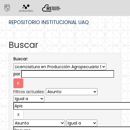
Skip
REPOSITORIO INSTITUCIONAL UAQ
navigation
Buscar
Buscar:
por
Filtros actuales: