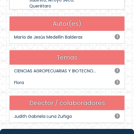
Sabinito, Arroyo Seco,
Querétaro
Autor(es)
María de Jesús Medellín Balderas
1
Temas
CIENCIAS AGROPECUARIAS Y BIOTECNO...
1
Flora
1
Director / colaboradores
Judith Gabriela Luna Zuñiga
1