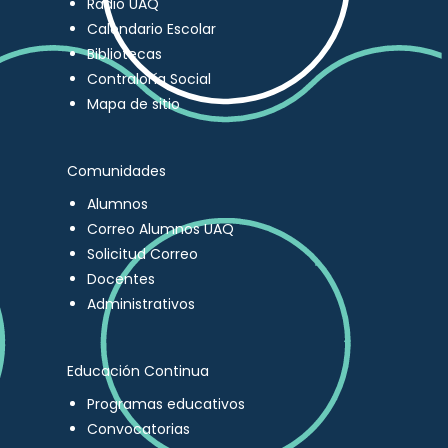
Radio UAQ
Calendario Escolar
Bibliotecas
Contraloría Social
Mapa de sitio
Comunidades
Alumnos
Correo Alumnos UAQ
Solicitud Correo
Docentes
Administrativos
Educación Continua
Programas educativos
Convocatorias