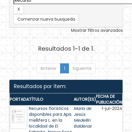
Comenzar nueva busqueda
Mostrar filtros avanzados
Resultados 1-1 de 1.
Anterior
1
Siguiente
Resultados por ítem:
FECHA DE
PORTADA
TÍTULO
AUTOR(ES)
PUBLICACIÓN
Recursos florísticos
María de
1-jul-2024
disponibles para Apis
Jesús
mellifera L. en la
Medellín
localidad de El
Balderas