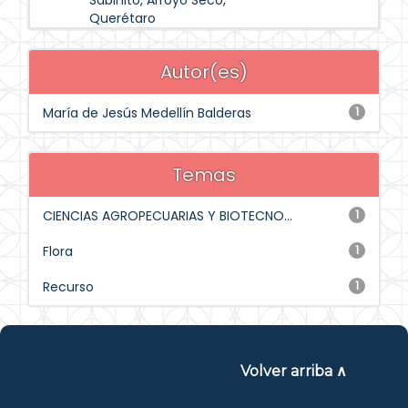
Sabinito, Arroyo Seco,
Querétaro
Autor(es)
María de Jesús Medellín Balderas
1
Temas
CIENCIAS AGROPECUARIAS Y BIOTECNO...
1
Flora
1
Recurso
1
Volver arriba ∧