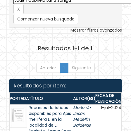
Comenzar nueva busqueda
Mostrar filtros avanzados
Resultados 1-1 de 1.
Anterior
1
Siguiente
Resultados por ítem:
FECHA DE
PORTADA
TÍTULO
AUTOR(ES)
PUBLICACIÓN
Recursos florísticos
María de
1-jul-2024
disponibles para Apis
Jesús
mellifera L. en la
Medellín
localidad de El
Balderas