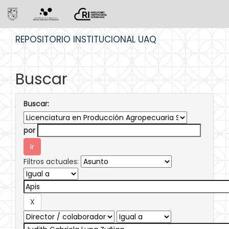
Skip
REPOSITORIO INSTITUCIONAL UAQ
navigation
Buscar
Buscar:
por
Filtros actuales: