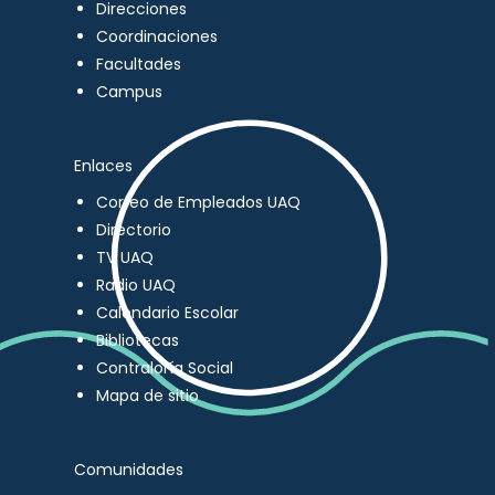
Direcciones
Coordinaciones
Facultades
Campus
Enlaces
Correo de Empleados UAQ
Directorio
TV UAQ
Radio UAQ
Calendario Escolar
Bibliotecas
Contraloría Social
Mapa de sitio
Comunidades