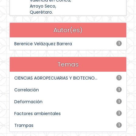
Valencia en Concá,
Arroyo Seco,
Querétaro.
Autor(es)
Berenice Velázquez Barrera
1
Temas
CIENCIAS AGROPECUARIAS Y BIOTECNO...
1
Correlación
1
Deformación
1
Factores ambientales
1
Trampas
1