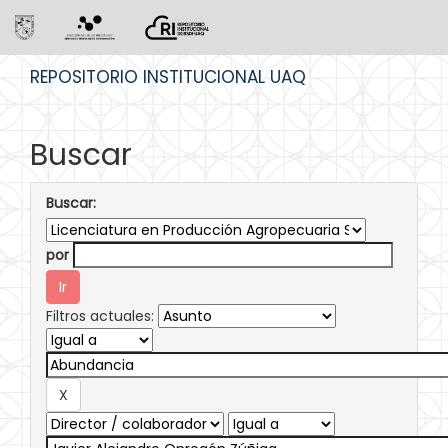
Skip
REPOSITORIO INSTITUCIONAL UAQ
navigation
Buscar
Buscar:
por
Filtros actuales: