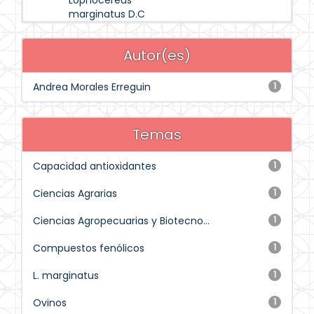
Lophocereus
marginatus D.C
Autor(es)
Andrea Morales Erreguin
1
Temas
Capacidad antioxidantes
1
Ciencias Agrarias
1
Ciencias Agropecuarias y Biotecno...
1
Compuestos fenólicos
1
L. marginatus
1
Ovinos
1