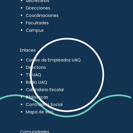
Secretarios
Direcciones
Coordinaciones
Facultades
Campus
Enlaces
Correo de Empleados UAQ
Directorio
TV UAQ
Radio UAQ
Calendario Escolar
Bibliotecas
Contraloría Social
Mapa de sitio
Comunidades