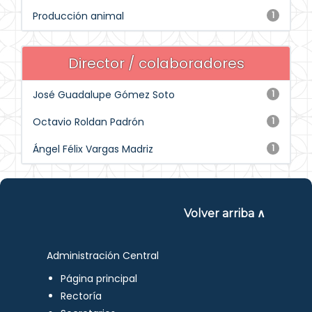
Producción animal
1
Director / colaboradores
José Guadalupe Gómez Soto
1
Octavio Roldan Padrón
1
Ángel Félix Vargas Madriz
1
Volver arriba ∧
Administración Central
Página principal
Rectoría