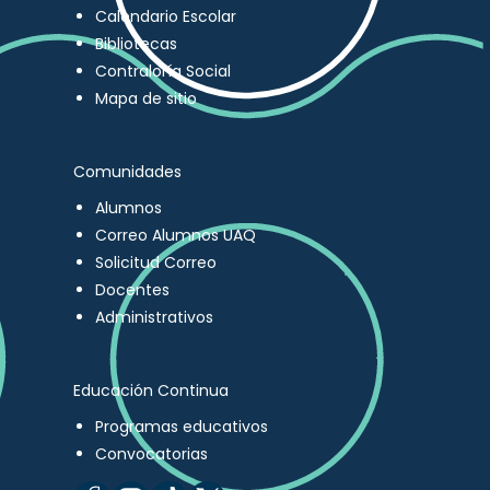
Calendario Escolar
Bibliotecas
Contraloría Social
Mapa de sitio
Comunidades
Alumnos
Correo Alumnos UAQ
Solicitud Correo
Docentes
Administrativos
Educación Continua
Programas educativos
Convocatorias