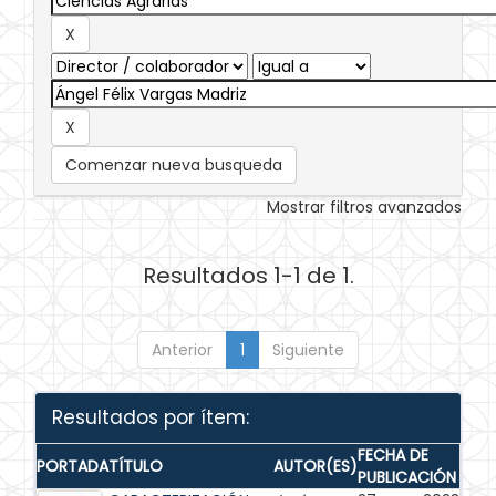
Comenzar nueva busqueda
Mostrar filtros avanzados
Resultados 1-1 de 1.
Anterior
1
Siguiente
Resultados por ítem:
FECHA DE
PORTADA
TÍTULO
AUTOR(ES)
PUBLICACIÓN