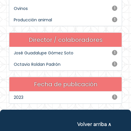
Ovinos
1
Producción animal
1
Director / colaboradores
José Guadalupe Gómez Soto
1
Octavio Roldan Padrón
1
Fecha de publicación
2023
1
Volver arriba ∧