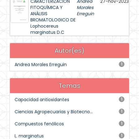
CARACTERIZACIÓN
Andrea
27-nov-2023
FITOQUÍMICA Y
Morales
ANÁLISIS
Erreguin
BROMATOLOGICO DE
Lophocereus
marginatus D.C
Autor(es)
Andrea Morales Erreguin
1
Temas
Capacidad antioxidantes
1
Ciencias Agropecuarias y Biotecno...
1
Compuestos fenólicos
1
L. marginatus
1