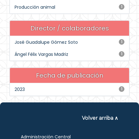
Producción animal
1
Director / colaboradores
José Guadalupe Gómez Soto
1
Ángel Félix Vargas Madriz
1
Fecha de publicación
2023
1
Volver arriba ∧
Administración Central