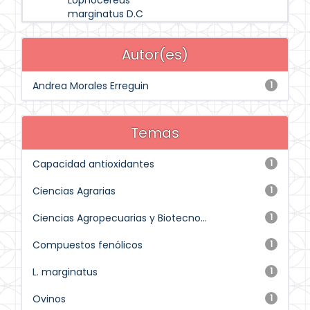
Lophocereus
marginatus D.C
Autor(es)
Andrea Morales Erreguin
1
Temas
Capacidad antioxidantes
1
Ciencias Agrarias
1
Ciencias Agropecuarias y Biotecno...
1
Compuestos fenólicos
1
L. marginatus
1
Ovinos
1