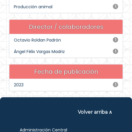
Producción animal
1
Director / colaboradores
Octavio Roldan Padrón
1
Ángel Félix Vargas Madriz
1
Fecha de publicación
2023
1
Volver arriba ∧
Administración Central