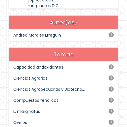
Lophocereus
marginatus D.C
Autor(es)
Andrea Morales Erreguin
1
Temas
Capacidad antioxidantes
1
Ciencias Agrarias
1
Ciencias Agropecuarias y Biotecno...
1
Compuestos fenólicos
1
L. marginatus
1
Ovinos
1