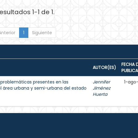
esultados 1-1 de 1.
Anterior
1
Siguiente
FECHA 
AUTOR(ES)
PUBLIC
s problemáticas presentes en las
Jennifer
1-ago
l área urbana y semi-urbana del estado
Jiménez
Huerta