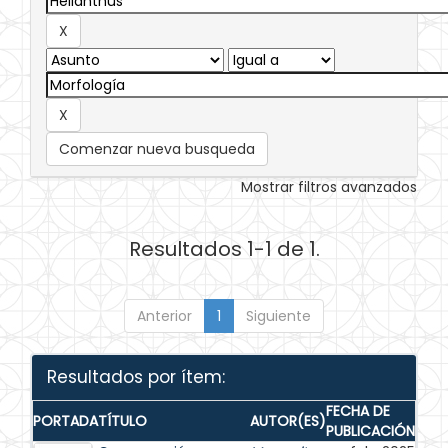
Comenzar nueva busqueda
Mostrar filtros avanzados
Resultados 1-1 de 1.
Anterior
1
Siguiente
Resultados por ítem:
FECHA DE
PORTADA
TÍTULO
AUTOR(ES)
PUBLICACIÓN