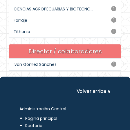
CIENCIAS AGROPECUARIAS Y BIOTECNO...
1
Forraje
1
Tithonia
1
Director / colaboradores
Iván Gómez Sánchez
1
Volver arriba ∧
Administración Central
Página principal
Rectoría