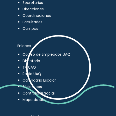
Secretarios
Direcciones
Coordinaciones
Facultades
Campus
Enlaces
Correo de Empleados UAQ
Directorio
TV UAQ
Radio UAQ
Calendario Escolar
Bibliotecas
Contraloría Social
Mapa de sitio