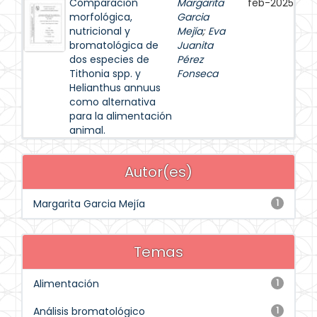
Comparación
Margarita
feb-2025
morfológica,
Garcia
nutricional y
Mejía
;
Eva
bromatológica de
Juanita
dos especies de
Pérez
Tithonia spp. y
Fonseca
Helianthus annuus
como alternativa
para la alimentación
animal.
Autor(es)
Margarita Garcia Mejía
1
Temas
Alimentación
1
Análisis bromatológico
1