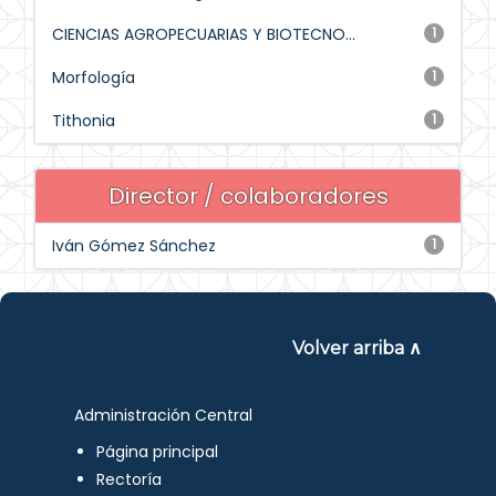
CIENCIAS AGROPECUARIAS Y BIOTECNO...
1
Morfología
1
Tithonia
1
Director / colaboradores
Iván Gómez Sánchez
1
Volver arriba ∧
Administración Central
Página principal
Rectoría