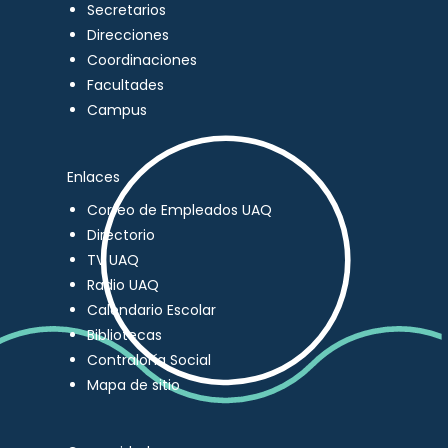
Secretarios
Direcciones
Coordinaciones
Facultades
Campus
Enlaces
Correo de Empleados UAQ
Directorio
TV UAQ
Radio UAQ
Calendario Escolar
Bibliotecas
Contraloría Social
Mapa de sitio