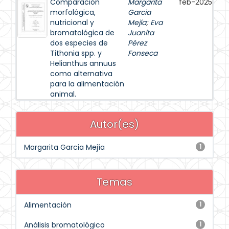
Comparación
Margarita
feb-2025
morfológica,
Garcia
nutricional y
Mejía
;
Eva
bromatológica de
Juanita
dos especies de
Pérez
Tithonia spp. y
Fonseca
Helianthus annuus
como alternativa
para la alimentación
animal.
Autor(es)
Margarita Garcia Mejía
1
Temas
Alimentación
1
Análisis bromatológico
1