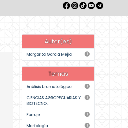
Autor(es)
Margarita Garcia Mejía
1
Temas
Análisis bromatológico
1
CIENCIAS AGROPECUARIAS Y
1
BIOTECNO...
Forraje
1
Morfología
1