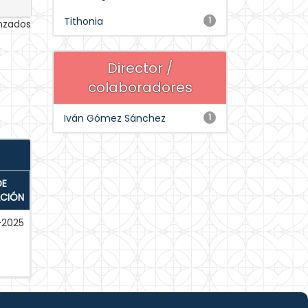
Tithonia
1
anzados
Director /
colaboradores
Iván Gómez Sánchez
1
DE
ACIÓN
-2025