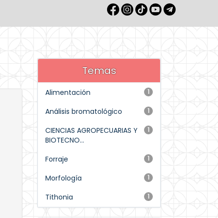
Temas
Alimentación
1
Análisis bromatológico
1
CIENCIAS AGROPECUARIAS Y
1
BIOTECNO...
Forraje
1
Morfología
1
Tithonia
1