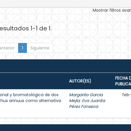
Mostrar filtros av
esultados 1-1 de 1.
Anterior
1
Siguiente
FECHA 
AUTOR(ES)
PUBLIC
onal y bromatológica de dos
Margarita Garcia
feb
nthus annuus como alternativa
Mejía
;
Eva Juanita
Pérez Fonseca