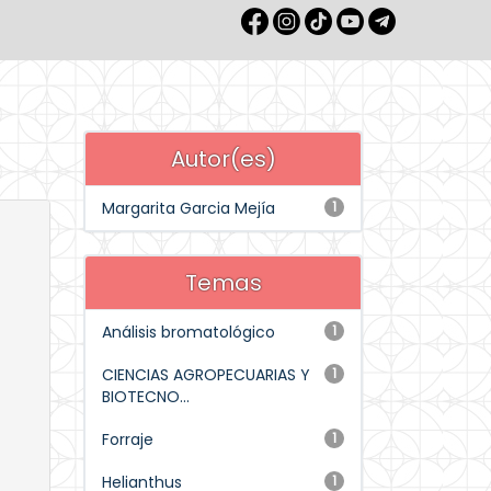
Autor(es)
Margarita Garcia Mejía
1
Temas
Análisis bromatológico
1
CIENCIAS AGROPECUARIAS Y
1
BIOTECNO...
Forraje
1
Helianthus
1