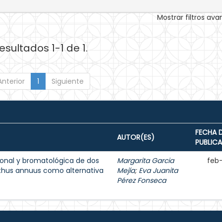
Mostrar filtros av
esultados 1-1 de 1.
Anterior
1
Siguiente
FECHA 
AUTOR(ES)
PUBLIC
onal y bromatológica de dos
Margarita Garcia
feb
nthus annuus como alternativa
Mejía
;
Eva Juanita
Pérez Fonseca