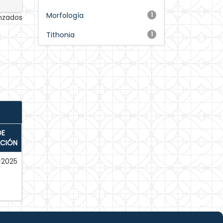
Morfología
1
anzados
Tithonia
1
DE
ACIÓN
-2025