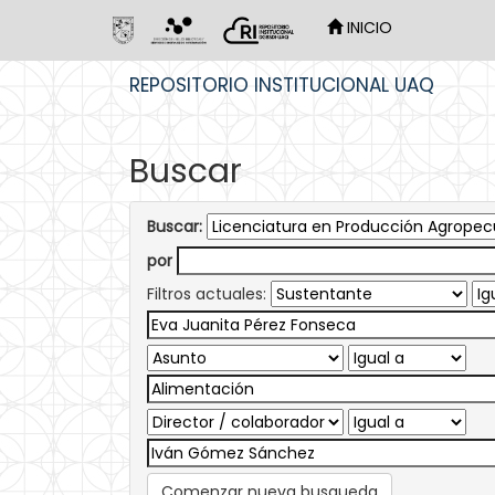
INICIO
Skip
REPOSITORIO INSTITUCIONAL UAQ
navigation
Buscar
Buscar:
por
Filtros actuales:
Comenzar nueva busqueda