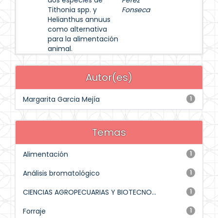
dos especies de
Pérez
Tithonia spp. y
Fonseca
Helianthus annuus
como alternativa
para la alimentación
animal.
Autor(es)
Margarita Garcia Mejía
1
Temas
Alimentación
1
Análisis bromatológico
1
CIENCIAS AGROPECUARIAS Y BIOTECNO...
1
Forraje
1