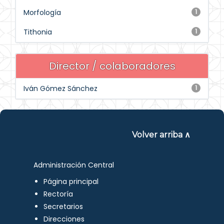
Morfología
1
Tithonia
1
Director / colaboradores
Iván Gómez Sánchez
1
Volver arriba ∧
Administración Central
Página principal
Rectoría
Secretarios
Direcciones