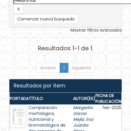
Comenzar nueva busqueda
Mostrar filtros avanzados
Resultados 1-1 de 1.
Anterior
1
Siguiente
Resultados por ítem:
FECHA DE
PORTADA
TÍTULO
AUTOR(ES)
PUBLICACIÓN
Comparación
Margarita
feb-2025
morfológica,
Garcia
nutricional y
Mejía
;
Eva
bromatológica de
Juanita