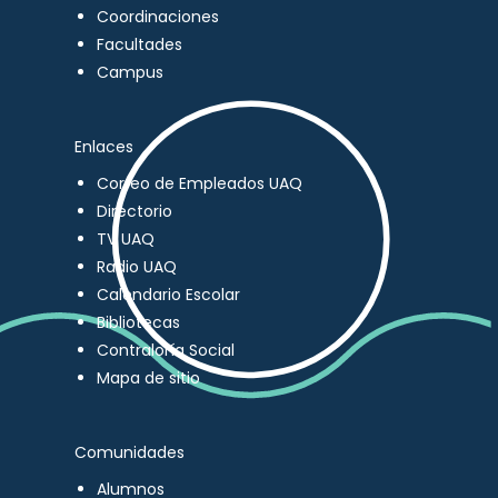
Coordinaciones
Facultades
Campus
Enlaces
Correo de Empleados UAQ
Directorio
TV UAQ
Radio UAQ
Calendario Escolar
Bibliotecas
Contraloría Social
Mapa de sitio
Comunidades
Alumnos