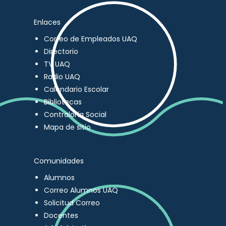
Enlaces
Correo de Empleados UAQ
Directorio
TV UAQ
Radio UAQ
Calendario Escolar
Bibliotecas
Contraloría Social
Mapa de sitio
Comunidades
Alumnos
Correo Alumnos UAQ
Solicitud Correo
Docentes