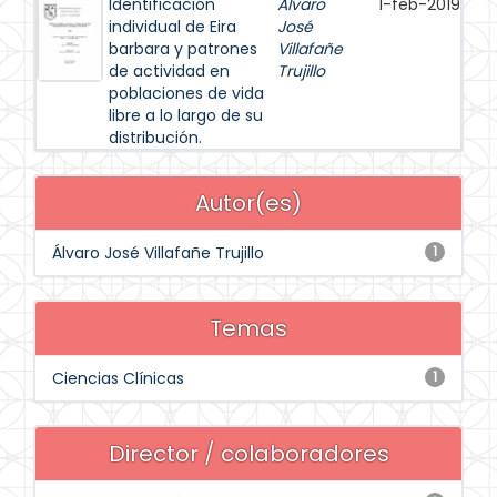
Identificación
Álvaro
1-feb-2019
individual de Eira
José
barbara y patrones
Villafañe
de actividad en
Trujillo
poblaciones de vida
libre a lo largo de su
distribución.
Autor(es)
Álvaro José Villafañe Trujillo
1
Temas
Ciencias Clínicas
1
Director / colaboradores