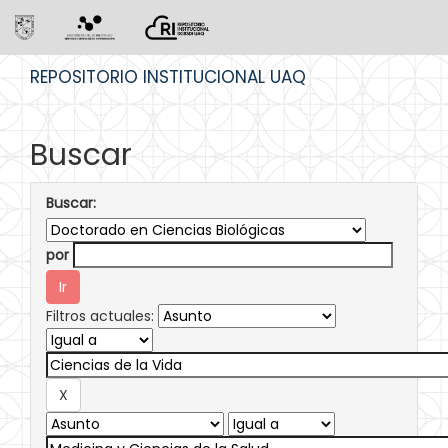
Skip
REPOSITORIO INSTITUCIONAL UAQ
navigation
Buscar
Buscar:
por
Filtros actuales: