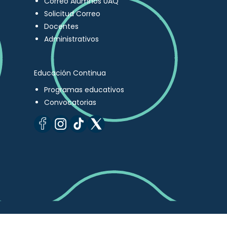
Correo Alumnos UAQ
Solicitud Correo
Docentes
Administrativos
Educación Continua
Programas educativos
Convocatorias