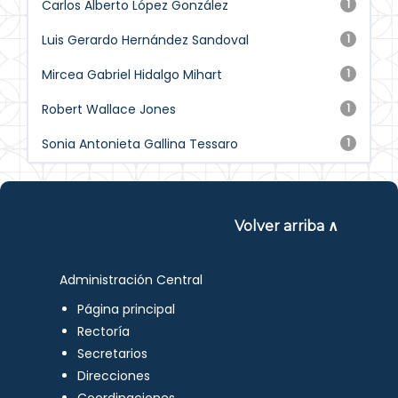
Carlos Alberto López González
1
Luis Gerardo Hernández Sandoval
1
Mircea Gabriel Hidalgo Mihart
1
Robert Wallace Jones
1
Sonia Antonieta Gallina Tessaro
1
Volver arriba ∧
Administración Central
Página principal
Rectoría
Secretarios
Direcciones