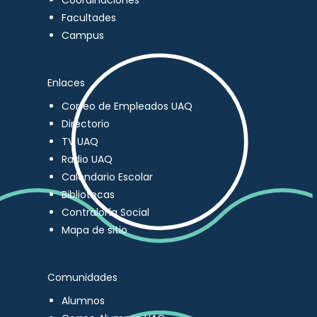
Coordinaciones
Facultades
Campus
Enlaces
Correo de Empleados UAQ
Directorio
TV UAQ
Radio UAQ
Calendario Escolar
Bibliotecas
Contraloría Social
Mapa de sitio
Comunidades
Alumnos