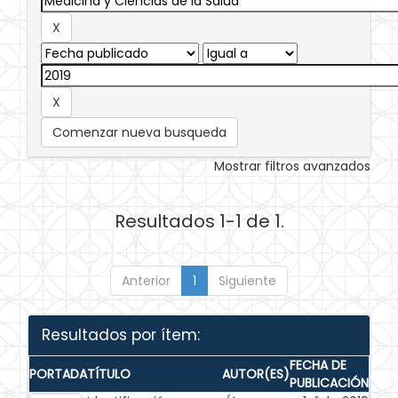
Comenzar nueva busqueda
Mostrar filtros avanzados
Resultados 1-1 de 1.
Anterior
1
Siguiente
Resultados por ítem:
FECHA DE
PORTADA
TÍTULO
AUTOR(ES)
PUBLICACIÓN