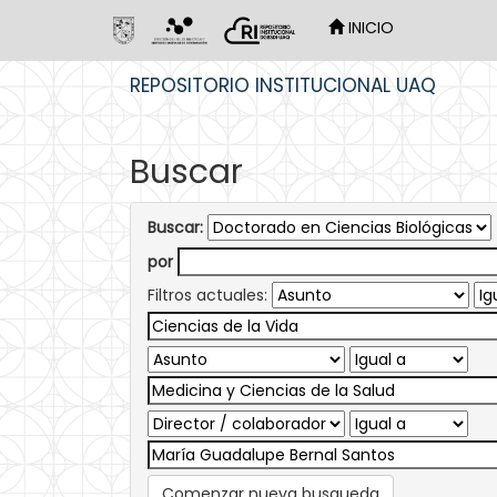
INICIO
Skip
REPOSITORIO INSTITUCIONAL UAQ
navigation
Buscar
Buscar:
por
Filtros actuales:
Comenzar nueva busqueda