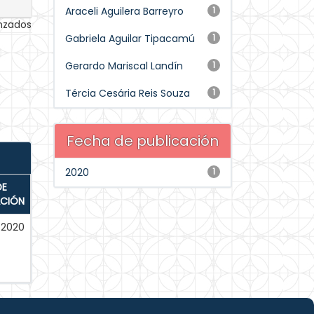
Araceli Aguilera Barreyro
1
anzados
Gabriela Aguilar Tipacamú
1
Gerardo Mariscal Landín
1
Tércia Cesária Reis Souza
1
Fecha de publicación
2020
1
DE
ACIÓN
-2020