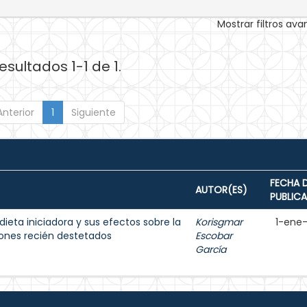
Mostrar filtros av
esultados 1-1 de 1.
Anterior
1
Siguiente
FECHA 
AUTOR(ES)
PUBLIC
ieta iniciadora y sus efectos sobre la
Korisgmar
1-ene
chones recién destetados
Escobar
García