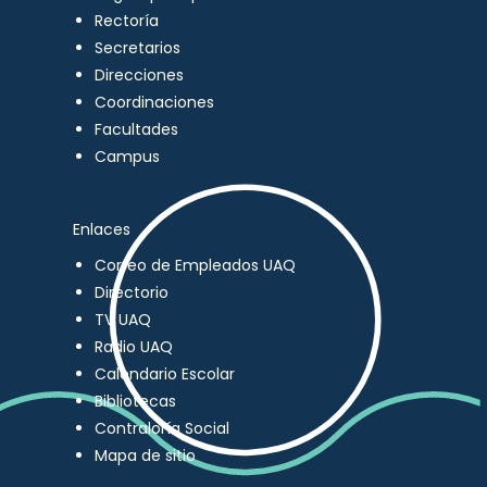
Rectoría
Secretarios
Direcciones
Coordinaciones
Facultades
Campus
Enlaces
Correo de Empleados UAQ
Directorio
TV UAQ
Radio UAQ
Calendario Escolar
Bibliotecas
Contraloría Social
Mapa de sitio