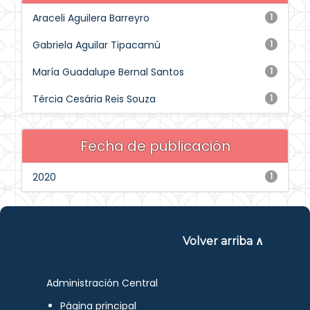
Araceli Aguilera Barreyro
1
Gabriela Aguilar Tipacamú
1
María Guadalupe Bernal Santos
1
Tércia Cesária Reis Souza
1
Fecha de publicación
2020
1
Volver arriba ∧
Administración Central
Página principal