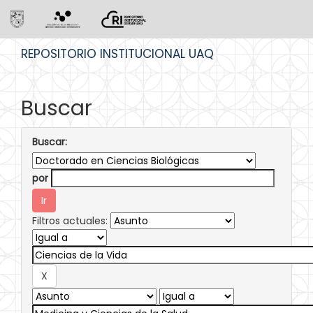
Skip
REPOSITORIO INSTITUCIONAL UAQ
navigation
Buscar
Buscar:
por
Filtros actuales: