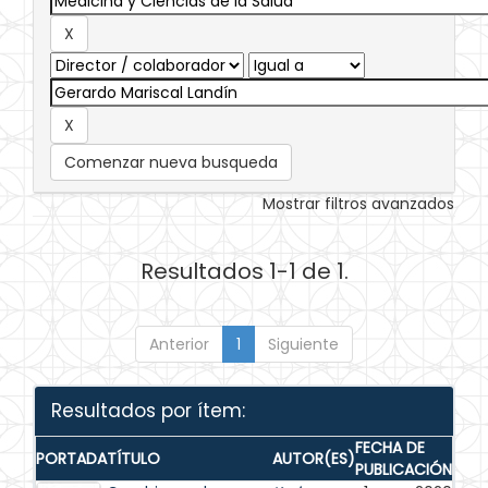
Comenzar nueva busqueda
Mostrar filtros avanzados
Resultados 1-1 de 1.
Anterior
1
Siguiente
Resultados por ítem:
FECHA DE
PORTADA
TÍTULO
AUTOR(ES)
PUBLICACIÓN