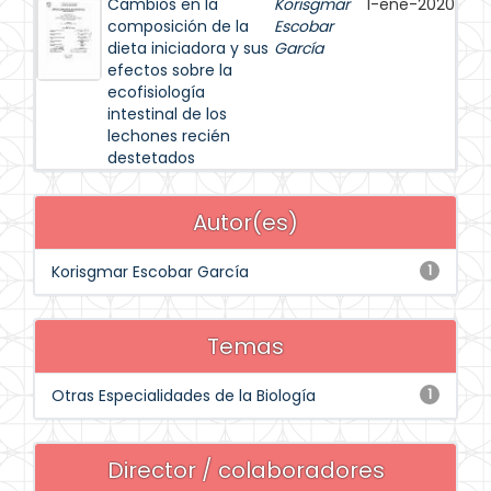
Cambios en la
Korisgmar
1-ene-2020
composición de la
Escobar
dieta iniciadora y sus
García
efectos sobre la
ecofisiología
intestinal de los
lechones recién
destetados
Autor(es)
Korisgmar Escobar García
1
Temas
Otras Especialidades de la Biología
1
Director / colaboradores