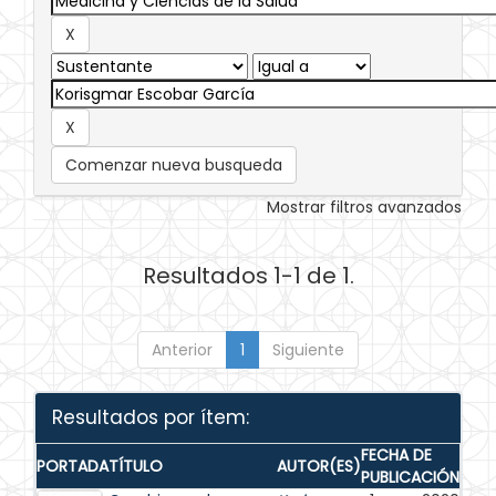
Comenzar nueva busqueda
Mostrar filtros avanzados
Resultados 1-1 de 1.
Anterior
1
Siguiente
Resultados por ítem:
FECHA DE
PORTADA
TÍTULO
AUTOR(ES)
PUBLICACIÓN