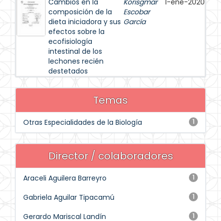
Cambios en la
Korisgmar
1-ene-2020
composición de la
Escobar
dieta iniciadora y sus
García
efectos sobre la
ecofisiología
intestinal de los
lechones recién
destetados
Temas
Otras Especialidades de la Biología
1
Director / colaboradores
Araceli Aguilera Barreyro
1
Gabriela Aguilar Tipacamú
1
Gerardo Mariscal Landín
1