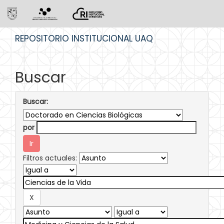
Skip
REPOSITORIO INSTITUCIONAL UAQ
navigation
Buscar
Buscar:
por
Filtros actuales: