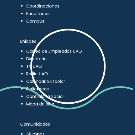
Coordinaciones
Facultades
Campus
Enlaces
Correo de Empleados UAQ
Directorio
TV UAQ
Radio UAQ
Calendario Escolar
Bibliotecas
Contraloría Social
Mapa de sitio
Comunidades
Alumnos