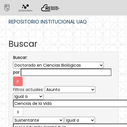
Skip
REPOSITORIO INSTITUCIONAL UAQ
navigation
Buscar
Buscar:
por
Filtros actuales: