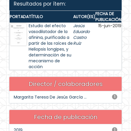
Resultados por ítem:
FECHA DE
PORTADA
TÍTULO
AUTOR(ES)
PUBLICACIÓN
Estudio del efecto
Jesús
15-jun-2019
vasodilatador de la
Eduardo
afinina, purificada a
Castro
partir de las raíces de
Ruíz
Heliopsis longipes, y
determinación de su
mecanismo de
acción
Director / colaboradores
Margarita Teresa De Jesús García ...
1
Fecha de publicación
2019
1