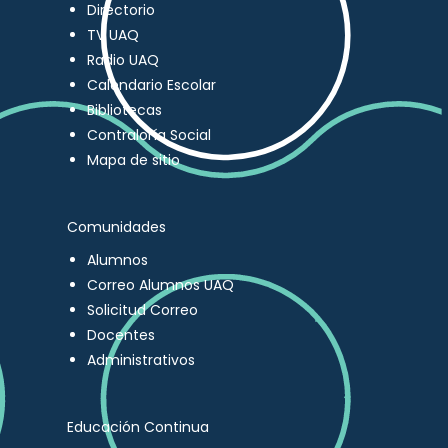
Directorio
TV UAQ
Radio UAQ
Calendario Escolar
Bibliotecas
Contraloría Social
Mapa de sitio
Comunidades
Alumnos
Correo Alumnos UAQ
Solicitud Correo
Docentes
Administrativos
Educación Continua