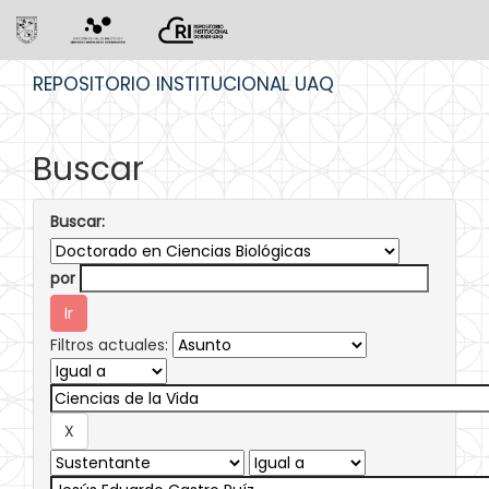
Skip
REPOSITORIO INSTITUCIONAL UAQ
navigation
Buscar
Buscar:
por
Filtros actuales: