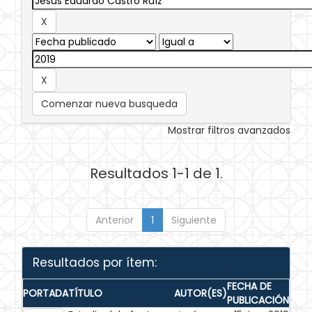
Comenzar nueva busqueda
Mostrar filtros avanzados
Resultados 1-1 de 1.
Anterior
1
Siguiente
Resultados por ítem:
FECHA DE
PORTADA
TÍTULO
AUTOR(ES)
PUBLICACIÓN