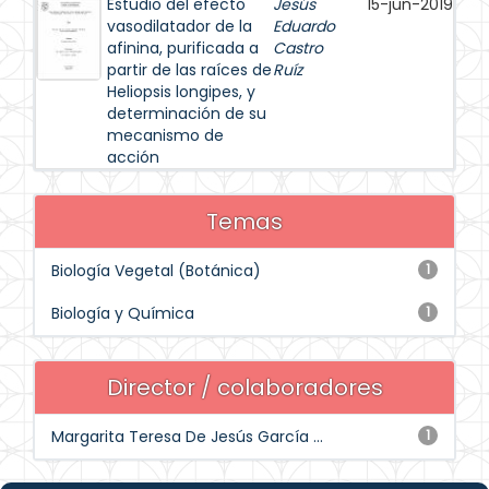
Estudio del efecto
Jesús
15-jun-2019
vasodilatador de la
Eduardo
afinina, purificada a
Castro
partir de las raíces de
Ruíz
Heliopsis longipes, y
determinación de su
mecanismo de
acción
Temas
Biología Vegetal (Botánica)
1
Biología y Química
1
Director / colaboradores
Margarita Teresa De Jesús García ...
1