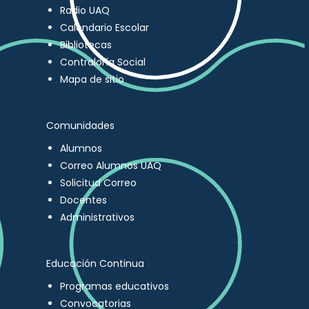
Radio UAQ
Calendario Escolar
Bibliotecas
Contraloría Social
Mapa de sitio
Comunidades
Alumnos
Correo Alumnos UAQ
Solicitud Correo
Docentes
Administrativos
Educación Continua
Programas educativos
Convocatorias