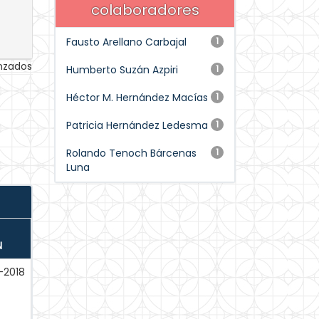
colaboradores
Fausto Arellano Carbajal
1
anzados
Humberto Suzán Azpiri
1
Héctor M. Hernández Macías
1
Patricia Hernández Ledesma
1
Rolando Tenoch Bárcenas
1
Luna
N
-2018