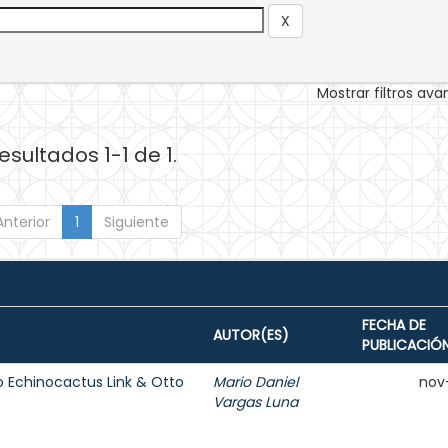
Mostrar filtros av
esultados 1-1 de 1.
Anterior
1
Siguiente
FECHA DE
AUTOR(ES)
PUBLICACIÓ
o Echinocactus Link & Otto
Mario Daniel
nov
Vargas Luna