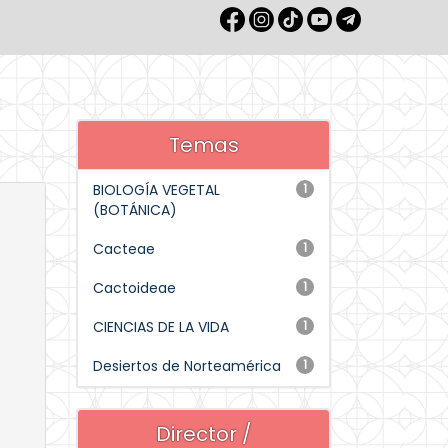
Temas
BIOLOGÍA VEGETAL
1
(BOTÁNICA)
Cacteae
1
Cactoideae
1
CIENCIAS DE LA VIDA
1
Desiertos de Norteamérica
1
Director /