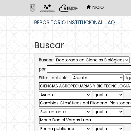
INICIO
Skip
REPOSITORIO INSTITUCIONAL UAQ
navigation
Buscar
Buscar:
por
Filtros actuales: