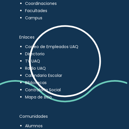
Coordinaciones
Facultades
Campus
Enlaces
Correo de Empleados UAQ
Directorio
TV UAQ
Radio UAQ
Calendario Escolar
Bibliotecas
Contraloría Social
Mapa de sitio
Comunidades
Alumnos