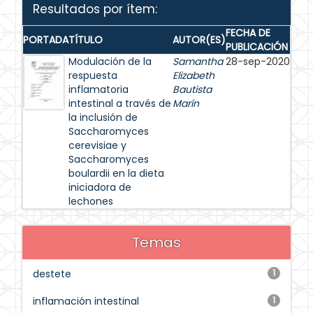
Resultados por ítem:
FECHA DE
PORTADA
TÍTULO
AUTOR(ES)
PUBLICACIÓN
Modulación de la
Samantha
28-sep-2020
respuesta
Elizabeth
inflamatoria
Bautista
intestinal a través de
Marín
la inclusión de
Saccharomyces
cerevisiae y
Saccharomyces
boulardii en la dieta
iniciadora de
lechones
Temas
destete
1
inflamación intestinal
1