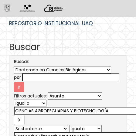
Skip
REPOSITORIO INSTITUCIONAL UAQ
navigation
Buscar
Buscar:
por
Filtros actuales: