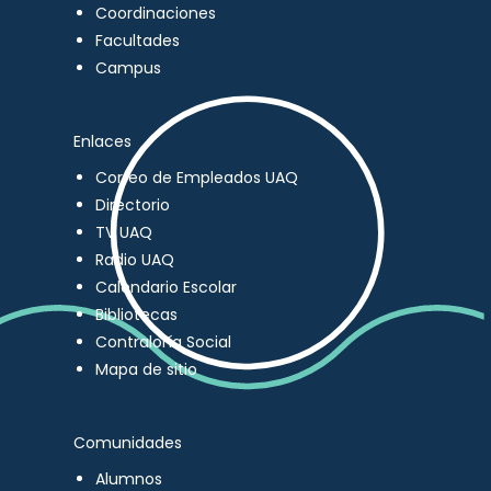
Coordinaciones
Facultades
Campus
Enlaces
Correo de Empleados UAQ
Directorio
TV UAQ
Radio UAQ
Calendario Escolar
Bibliotecas
Contraloría Social
Mapa de sitio
Comunidades
Alumnos