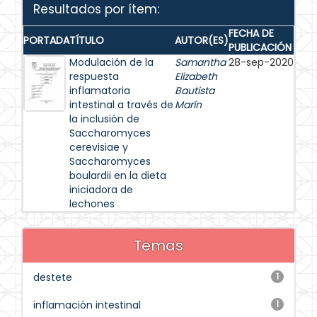
Resultados por ítem:
FECHA DE
PORTADA
TÍTULO
AUTOR(ES)
PUBLICACIÓN
Modulación de la
Samantha
28-sep-2020
respuesta
Elizabeth
inflamatoria
Bautista
intestinal a través de
Marín
la inclusión de
Saccharomyces
cerevisiae y
Saccharomyces
boulardii en la dieta
iniciadora de
lechones
Temas
destete
1
inflamación intestinal
1