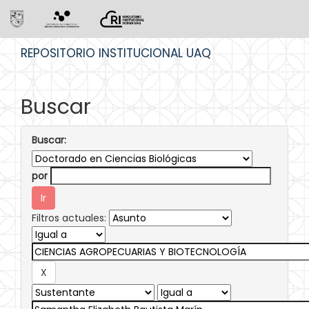
Skip
REPOSITORIO INSTITUCIONAL UAQ
navigation
Buscar
Buscar:
por
Filtros actuales: