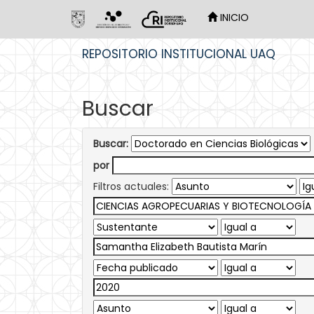
INICIO
Skip
REPOSITORIO INSTITUCIONAL UAQ
navigation
Buscar
Buscar:
por
Filtros actuales: