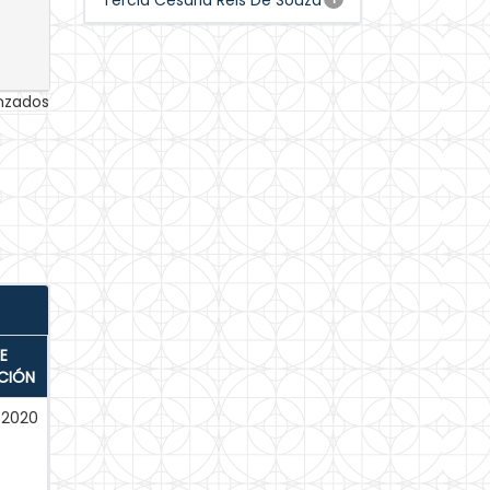
Tercia Cesaria Reis De Souza
anzados
E
CIÓN
-2020