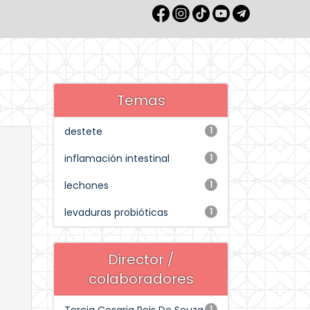
Temas
destete
1
inflamación intestinal
1
lechones
1
levaduras probióticas
1
Director /
colaboradores
1