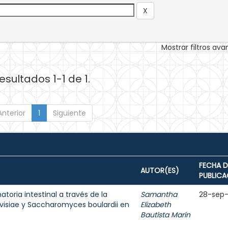
Mostrar filtros av
esultados 1-1 de 1.
Anterior
1
Siguiente
FECHA D
AUTOR(ES)
PUBLICA
toria intestinal a través de la
Samantha
28-sep
visiae y Saccharomyces boulardii en
Elizabeth
Bautista Marín