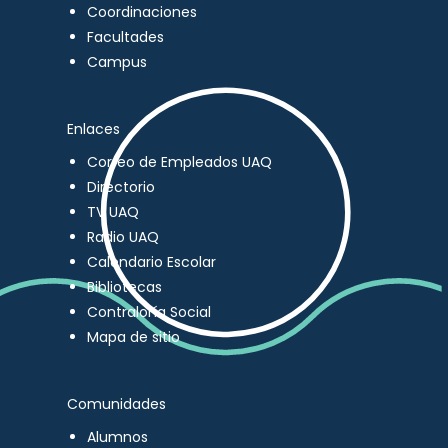
Coordinaciones
Facultades
Campus
Enlaces
Correo de Empleados UAQ
Directorio
TV UAQ
Radio UAQ
Calendario Escolar
Bibliotecas
Contraloría Social
Mapa de sitio
Comunidades
Alumnos