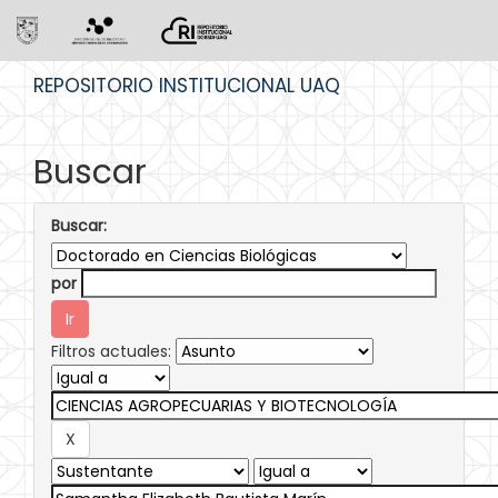
Skip
REPOSITORIO INSTITUCIONAL UAQ
navigation
Buscar
Buscar:
por
Filtros actuales: