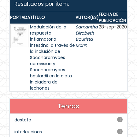
Resultados por ítem:
FECHA DE
PORTADA
TÍTULO
AUTOR(ES)
PUBLICACIÓN
Modulación de la
Samantha
28-sep-2020
respuesta
Elizabeth
inflamatoria
Bautista
intestinal a través de
Marín
la inclusión de
Saccharomyces
cerevisiae y
Saccharomyces
boulardii en la dieta
iniciadora de
lechones
Temas
destete
1
interleucinas
1