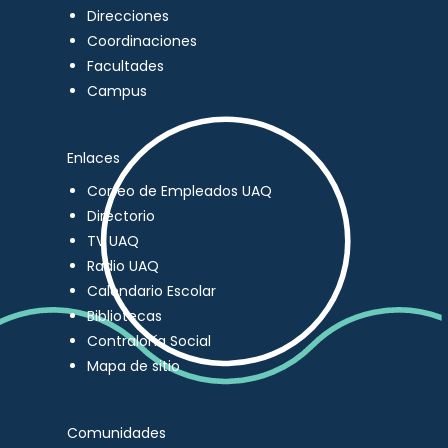
Direcciones
Coordinaciones
Facultades
Campus
Enlaces
Correo de Empleados UAQ
Directorio
TV UAQ
Radio UAQ
Calendario Escolar
Bibliotecas
Contraloría Social
Mapa de sitio
Comunidades