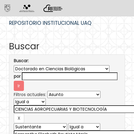
Skip
REPOSITORIO INSTITUCIONAL UAQ
navigation
Buscar
Buscar:
por
Filtros actuales: