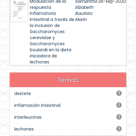
Modulación de la
Samantha
28-sep-2020
respuesta
Elizabeth
inflamatoria
Bautista
intestinal a través de
Marín
la inclusión de
Saccharomyces
cerevisiae y
Saccharomyces
boulardii en la dieta
iniciadora de
lechones
Temas
destete
1
inflamación intestinal
1
interleucinas
1
lechones
1