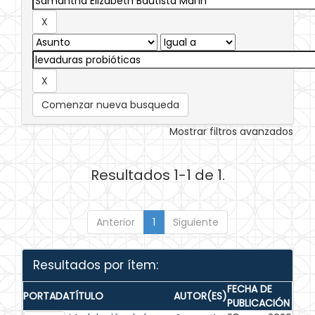
Comenzar nueva busqueda
Mostrar filtros avanzados
Resultados 1-1 de 1.
Anterior
1
Siguiente
Resultados por ítem:
FECHA DE
PORTADA
TÍTULO
AUTOR(ES)
PUBLICACIÓN