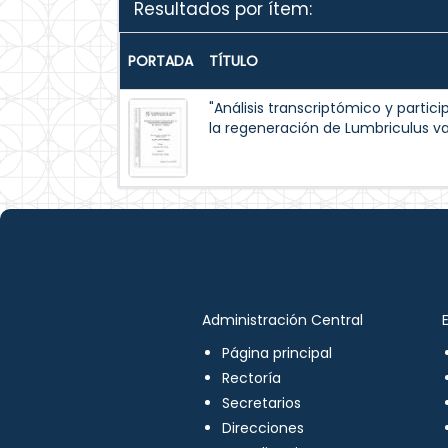
Resultados por ítem:
PORTADA
TÍTULO
"Análisis transcriptómico y partic
la regeneración de Lumbriculus v
Administración Central
Página principal
Rectoría
Secretarios
Direcciones