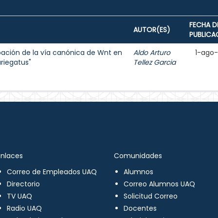
FECHA D
AUTOR(ES)
PUBLICA
ipación de la vía canónica de Wnt en
Aldo Arturo
1-ago
ariegatus"
Tellez Garcia
Enlaces
Comunidades
Correo de Empleados UAQ
Alumnos
Directorio
Correo Alumnos UAQ
TV UAQ
Solicitud Correo
Radio UAQ
Docentes