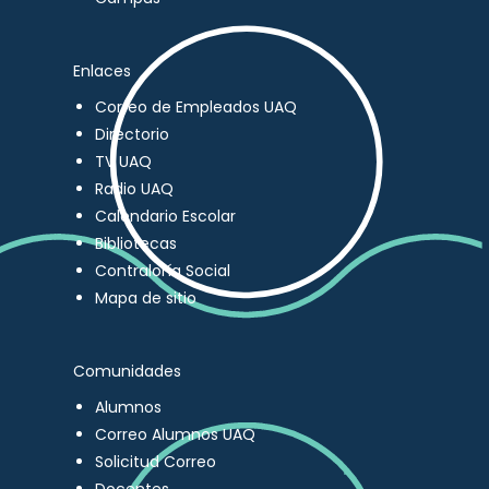
Enlaces
Correo de Empleados UAQ
Directorio
TV UAQ
Radio UAQ
Calendario Escolar
Bibliotecas
Contraloría Social
Mapa de sitio
Comunidades
Alumnos
Correo Alumnos UAQ
Solicitud Correo