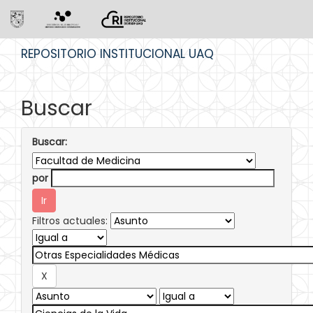
Skip
REPOSITORIO INSTITUCIONAL UAQ
navigation
Buscar
Buscar:
por
Filtros actuales: