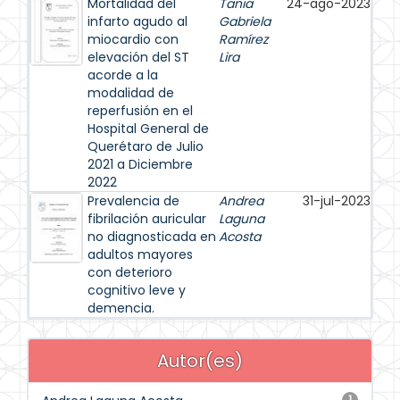
Mortalidad del
Tania
24-ago-2023
infarto agudo al
Gabriela
miocardio con
Ramírez
elevación del ST
Lira
acorde a la
modalidad de
reperfusión en el
Hospital General de
Querétaro de Julio
2021 a Diciembre
2022
Prevalencia de
Andrea
31-jul-2023
fibrilación auricular
Laguna
no diagnosticada en
Acosta
adultos mayores
con deterioro
cognitivo leve y
demencia.
Autor(es)
1