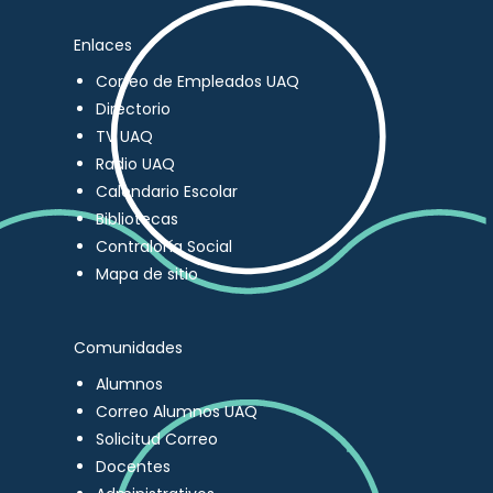
Enlaces
Correo de Empleados UAQ
Directorio
TV UAQ
Radio UAQ
Calendario Escolar
Bibliotecas
Contraloría Social
Mapa de sitio
Comunidades
Alumnos
Correo Alumnos UAQ
Solicitud Correo
Docentes