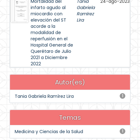
Mortalidad del
Tania
24-ago-2023
infarto agudo al
Gabriela
miocardio con
Ramírez
elevación del ST
Lira
acorde a la
modalidad de
reperfusión en el
Hospital General de
Querétaro de Julio
2021 a Diciembre
2022
Autor(es)
Tania Gabriela Ramírez Lira
1
Temas
Medicina y Ciencias de la Salud
1