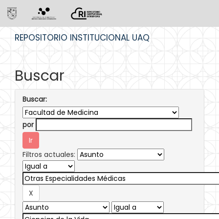
Skip
REPOSITORIO INSTITUCIONAL UAQ
navigation
Buscar
Buscar:
por
Filtros actuales: