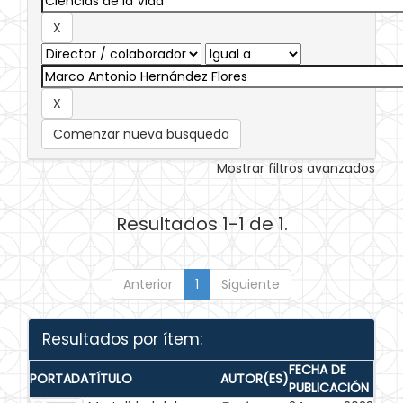
Comenzar nueva busqueda
Mostrar filtros avanzados
Resultados 1-1 de 1.
Anterior
1
Siguiente
Resultados por ítem:
FECHA DE
PORTADA
TÍTULO
AUTOR(ES)
PUBLICACIÓN