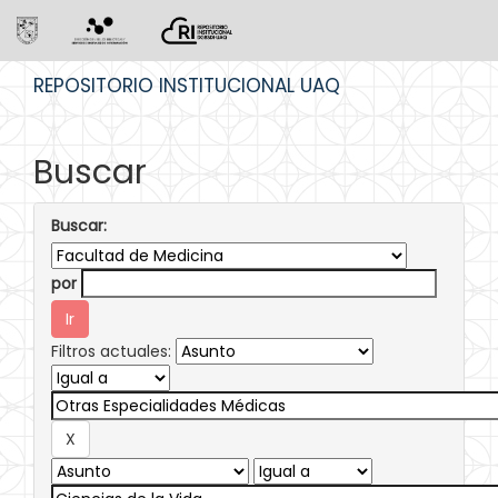
Skip
REPOSITORIO INSTITUCIONAL UAQ
navigation
Buscar
Buscar:
por
Filtros actuales: