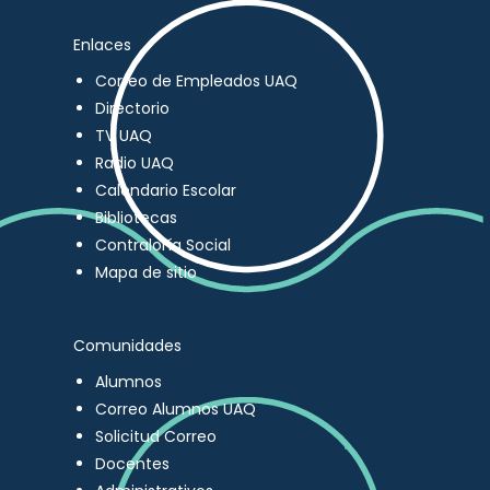
Enlaces
Correo de Empleados UAQ
Directorio
TV UAQ
Radio UAQ
Calendario Escolar
Bibliotecas
Contraloría Social
Mapa de sitio
Comunidades
Alumnos
Correo Alumnos UAQ
Solicitud Correo
Docentes