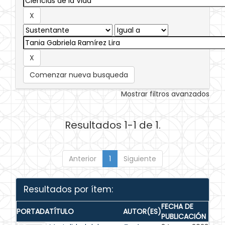
Comenzar nueva busqueda
Mostrar filtros avanzados
Resultados 1-1 de 1.
Anterior
1
Siguiente
Resultados por ítem:
FECHA DE
PORTADA
TÍTULO
AUTOR(ES)
PUBLICACIÓN