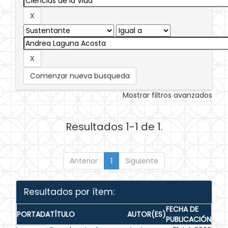
Comenzar nueva busqueda
Mostrar filtros avanzados
Resultados 1-1 de 1.
Anterior
1
Siguiente
Resultados por ítem:
FECHA DE
PORTADA
TÍTULO
AUTOR(ES)
PUBLICACIÓN