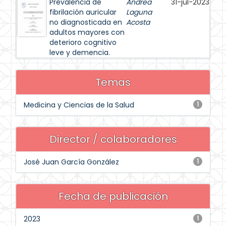
Prevalencia de
Andrea
31-jul-2023
fibrilación auricular
Laguna
no diagnosticada en
Acosta
adultos mayores con
deterioro cognitivo
leve y demencia.
Temas
Medicina y Ciencias de la Salud
1
Director / colaboradores
José Juan García González
1
Fecha de publicación
2023
1