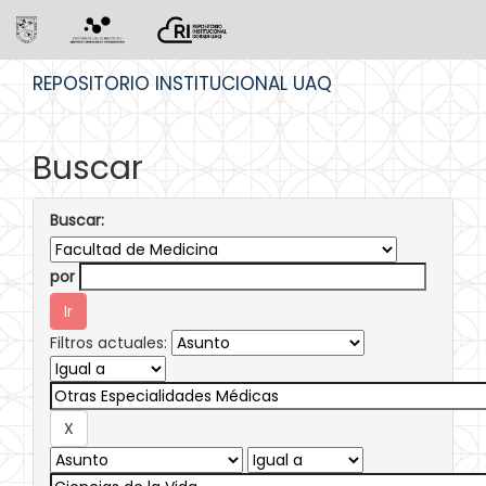
Skip
REPOSITORIO INSTITUCIONAL UAQ
navigation
Buscar
Buscar:
por
Filtros actuales: