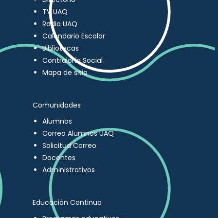
TV UAQ
Radio UAQ
Calendario Escolar
Bibliotecas
Contraloría Social
Mapa de sitio
Comunidades
Alumnos
Correo Alumnos UAQ
Solicitud Correo
Docentes
Administrativos
Educación Continua