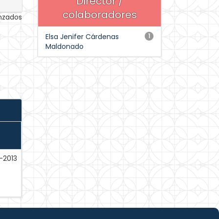
Director /
colaboradores
anzados
Elsa Jenifer Cárdenas
1
Maldonado
-2013