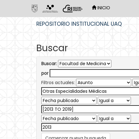
INICIO
Skip
REPOSITORIO INSTITUCIONAL UAQ
navigation
Buscar
Buscar:
por
Filtros actuales:
Comenzar nueva busqueda