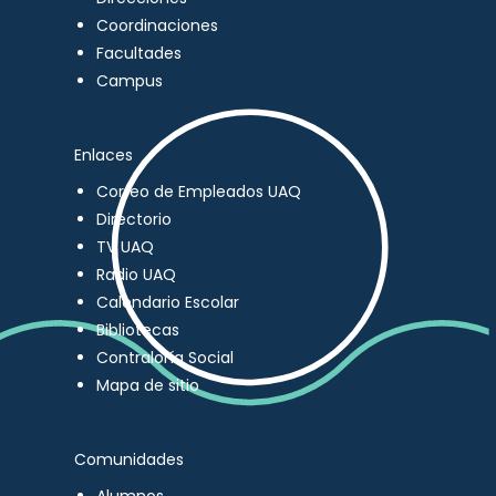
Coordinaciones
Facultades
Campus
Enlaces
Correo de Empleados UAQ
Directorio
TV UAQ
Radio UAQ
Calendario Escolar
Bibliotecas
Contraloría Social
Mapa de sitio
Comunidades