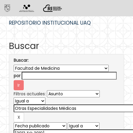
Skip
REPOSITORIO INSTITUCIONAL UAQ
navigation
Buscar
Buscar:
por
Filtros actuales: