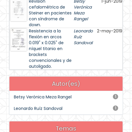
Revisión
Betsy
1-jun-2019
cefalométrica de
Verónica
Steiner en pacientes
Meza
con síndrome de
Rangel
down.
Resistencia a la
Leonardo
2-may-2019
flexión en arcos
Ruíz
0.019" x 0.025" de
Sandoval
níquel titanio en
brackets
convencionales y de
autoligado.
Autor(es)
Betsy Verónica Meza Rangel
1
Leonardo Ruíz Sandoval
1
Temas