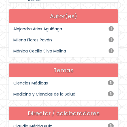
Autor(es)
Alejandra Arias Aguiñaga
1
Milena Flores Pavón
1
Mónica Cecilia Silva Molina
1
Temas
Ciencias Médicas
3
Medicina y Ciencias de la Salud
3
Director / colaboradores
Claudia Mérida Ruíz
3