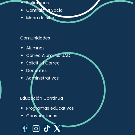
Bibliotecas
Contraloría Social
Mapa de sitio
Comunidades
Alumnos
Correo Alumnos UAQ
Solicitud Correo
Docentes
Administrativos
Educación Continua
Programas educativos
Convocatorias