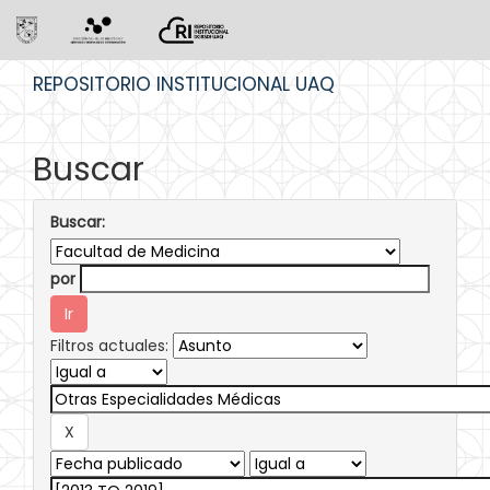
Skip
REPOSITORIO INSTITUCIONAL UAQ
navigation
Buscar
Buscar:
por
Filtros actuales: