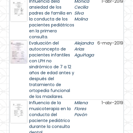
Influencia dela
Mónica
1-abr-2019
ansiedad de los
Cecilia
padres de familia en
Silva
la conducta de los
Molina
pacientes pediátricos
en la primera
consulta.
Evaluación del
Alejandra
6-may-2019
autoconcepto de
Arias
pacientes infantiles
Aguiñaga
con LPH no
sindrómico de 7 a 12
años de edad antes y
después del
tratamiento de
ortopedia funcional
de los maxilares.
Influencia de la
Milena
1-abr-2019
musicoterapia en la
Flores
conducta del
Pavón
paciente pediátrico
durante la consulta
dental.