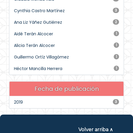
Cynthia Castro Martínez
3
Ana Liz Yáñez Gutiérrez
2
Aidé Terán Alcocer
1
Alicia Terán Alcocer
1
Guillermo Ortíz Villagómez
1
Héctor Mancilla Herrera
1
Fecha de publicación
2019
3
Volver arriba ∧