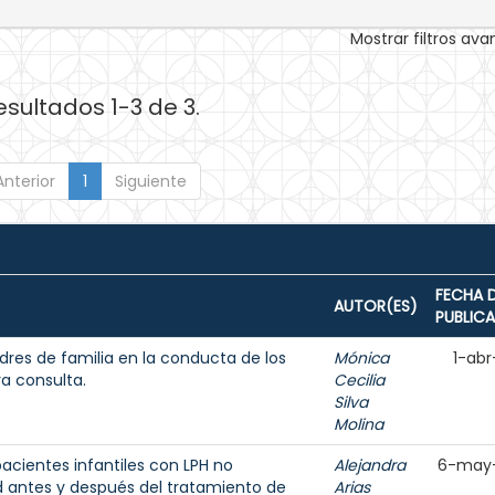
Mostrar filtros av
esultados 1-3 de 3.
Anterior
1
Siguiente
FECHA 
AUTOR(ES)
PUBLIC
dres de familia en la conducta de los
Mónica
1-abr
ra consulta.
Cecilia
Silva
Molina
acientes infantiles con LPH no
Alejandra
6-may
d antes y después del tratamiento de
Arias