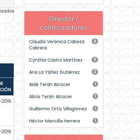
anzados
Director /
colaboradores
Claudia Verónica Cabeza
3
Cabrera
Cynthia Castro Martínez
3
Ana Liz Yáñez Gutiérrez
2
DE
Aidé Terán Alcocer
1
ACIÓN
Alicia Terán Alcocer
1
-2019
Guillermo Ortíz Villagómez
1
Héctor Mancilla Herrera
1
-2019