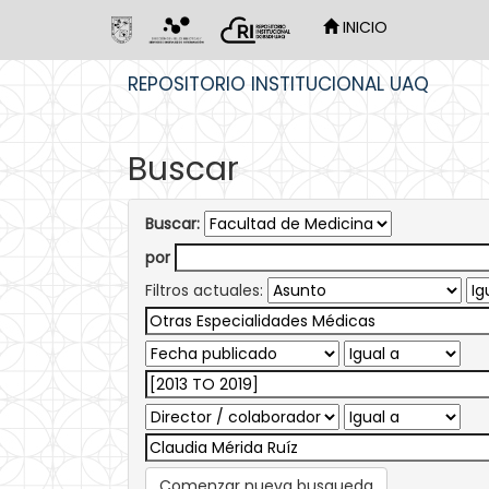
INICIO
Skip
REPOSITORIO INSTITUCIONAL UAQ
navigation
Buscar
Buscar:
por
Filtros actuales:
Comenzar nueva busqueda