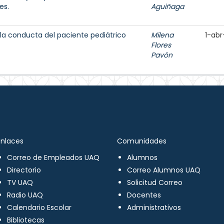
es.
Aguiñaga
 la conducta del paciente pediátrico
Milena
1-abr
Flores
Pavón
Enlaces
Comunidades
Correo de Empleados UAQ
Alumnos
Directorio
Correo Alumnos UAQ
TV UAQ
Solicitud Correo
Radio UAQ
Docentes
Calendario Escolar
Administrativos
Bibliotecas