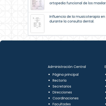
ortopedia funcional de los maxilar
Influencia de la musicoterapia en
durante la consulta dental.
Administración Central
Página principal
Rectoría
Secretarios
Direcciones
Coordinaciones
Facultades