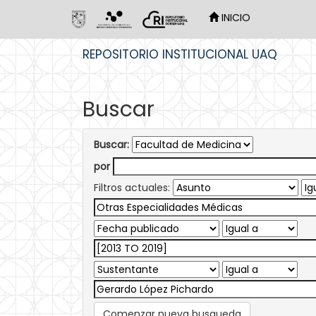
INICIO
Skip
REPOSITORIO INSTITUCIONAL UAQ
navigation
Buscar
Buscar:
por
Filtros actuales:
Comenzar nueva busqueda