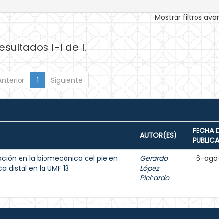
Mostrar filtros av
esultados 1-1 de 1.
Anterior
1
Siguiente
FECHA 
AUTOR(ES)
PUBLIC
tación en la biomecánica del pie en
Gerardo
6-ago
a distal en la UMF 13
López
Pichardo