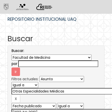
Skip
REPOSITORIO INSTITUCIONAL UAQ
navigation
Buscar
Buscar:
por
Filtros actuales: