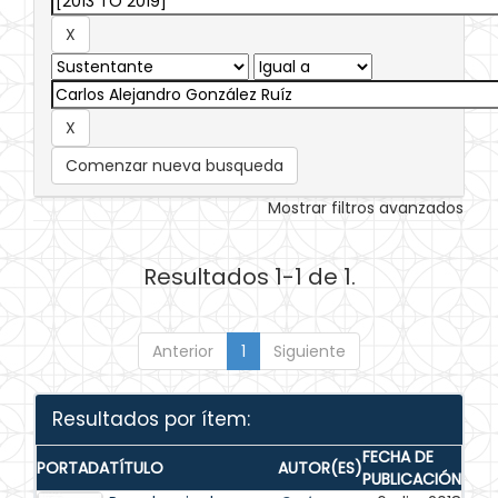
Comenzar nueva busqueda
Mostrar filtros avanzados
Resultados 1-1 de 1.
Anterior
1
Siguiente
Resultados por ítem:
FECHA DE
PORTADA
TÍTULO
AUTOR(ES)
PUBLICACIÓN