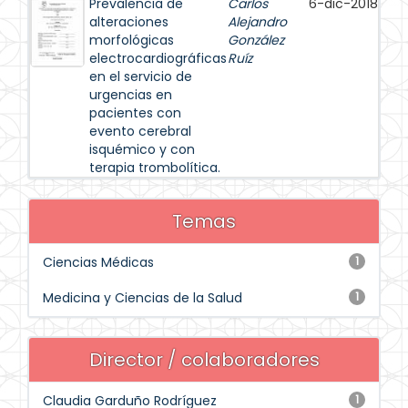
Prevalencia de
Carlos
6-dic-2018
alteraciones
Alejandro
morfológicas
González
electrocardiográficas
Ruíz
en el servicio de
urgencias en
pacientes con
evento cerebral
isquémico y con
terapia trombolítica.
Temas
Ciencias Médicas
1
Medicina y Ciencias de la Salud
1
Director / colaboradores
Claudia Garduño Rodríguez
1