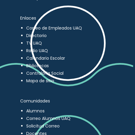
Enlaces
Correo de Empleados UAQ
Directorio
TV UAQ
Radio UAQ
Calendario Escolar
Bibliotecas
Contraloría Social
Mapa de sitio
Comunidades
Alumnos
Correo Alumnos UAQ
Solicitud Correo
Docentes