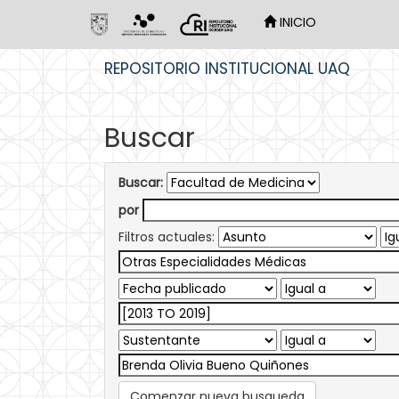
INICIO
Skip
REPOSITORIO INSTITUCIONAL UAQ
navigation
Buscar
Buscar:
por
Filtros actuales:
Comenzar nueva busqueda