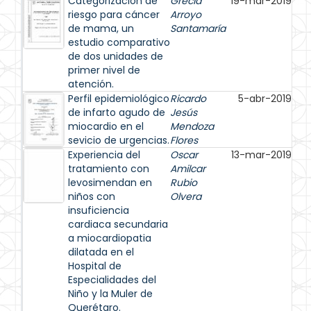
Categorización de
Grecia
19-mar-2019
riesgo para cáncer
Arroyo
de mama, un
Santamaría
estudio comparativo
de dos unidades de
primer nivel de
atención.
Perfil epidemiológico
Ricardo
5-abr-2019
de infarto agudo de
Jesús
miocardio en el
Mendoza
sevicio de urgencias.
Flores
Experiencia del
Oscar
13-mar-2019
tratamiento con
Amilcar
levosimendan en
Rubio
niños con
Olvera
insuficiencia
cardiaca secundaria
a miocardiopatia
dilatada en el
Hospital de
Especialidades del
Niño y la Muler de
Querétaro.