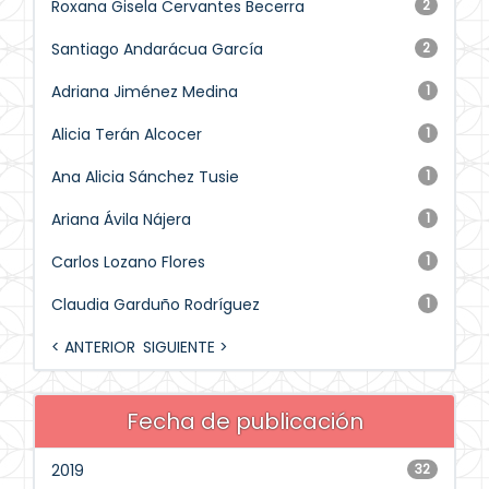
Roxana Gisela Cervantes Becerra
2
Santiago Andarácua García
2
Adriana Jiménez Medina
1
Alicia Terán Alcocer
1
Ana Alicia Sánchez Tusie
1
Ariana Ávila Nájera
1
Carlos Lozano Flores
1
Claudia Garduño Rodríguez
1
< ANTERIOR
SIGUIENTE >
Fecha de publicación
2019
32