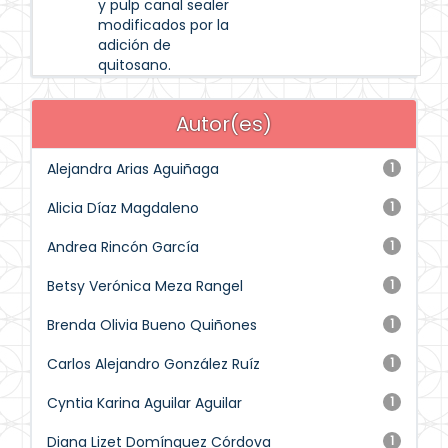
y pulp canal sealer
modificados por la
adición de
quitosano.
Autor(es)
Alejandra Arias Aguiñaga
1
Alicia Díaz Magdaleno
1
Andrea Rincón García
1
Betsy Verónica Meza Rangel
1
Brenda Olivia Bueno Quiñones
1
Carlos Alejandro González Ruíz
1
Cyntia Karina Aguilar Aguilar
1
Diana Lizet Domínguez Córdova
1