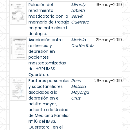
Relación del
Mirhely
16-may-2019
rendimiento
Lizbeth
masticatorio con la
Servín
memoria de trabajo
Guerrero
en paciente clase I
de Angle.
Asociación entre
Mariela
21-may-2019
resiliencia y
Cortés Ruíz
depresión en
pacientes
mastectomizadas
del HGR1 IMSS
Querétaro.
Factores personales
Rosa
26-may-2019
y sociofamiliares
Melissa
asociados a la
Mayorga
depresión en el
Cruz
adulto mayor,
adscrito a la Unidad
de Medicina Familiar
Nº 16 del IMSS,
Querétaro , en el