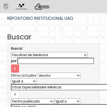
Skip
REPOSITORIO INSTITUCIONAL UAQ
navigation
Buscar
Buscar:
por
Filtros actuales: