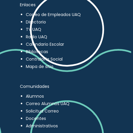
Enlaces
Correo de Empleados UAQ
Directorio
TV UAQ
Radio UAQ
Calendario Escolar
Bibliotecas
Contraloría Social
Mapa de sitio
Comunidades
Alumnos
Correo Alumnos UAQ
Solicitud Correo
Docentes
Administrativos