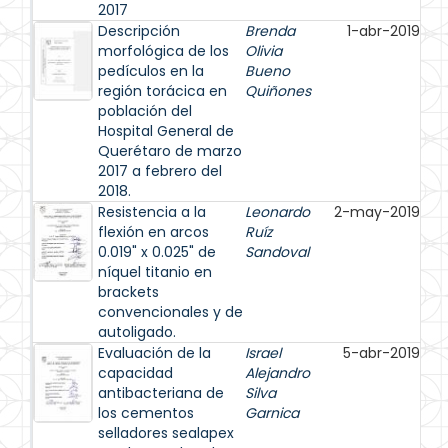
2017
Descripción
Brenda
1-abr-2019
morfológica de los
Olivia
pedículos en la
Bueno
región torácica en
Quiñones
población del
Hospital General de
Querétaro de marzo
2017 a febrero del
2018.
Resistencia a la
Leonardo
2-may-2019
flexión en arcos
Ruíz
0.019" x 0.025" de
Sandoval
níquel titanio en
brackets
convencionales y de
autoligado.
Evaluación de la
Israel
5-abr-2019
capacidad
Alejandro
antibacteriana de
Silva
los cementos
Garnica
selladores sealapex