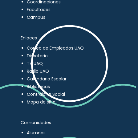
Coordinaciones
Facultades
Campus
Enlaces
Correo de Empleados UAQ
Directorio
TV UAQ
Radio UAQ
Calendario Escolar
Bibliotecas
Contraloría Social
Mapa de sitio
Comunidades
Alumnos