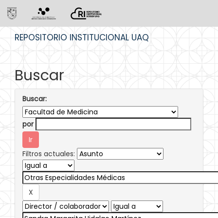
Skip
REPOSITORIO INSTITUCIONAL UAQ
navigation
Buscar
Buscar:
por
Filtros actuales: