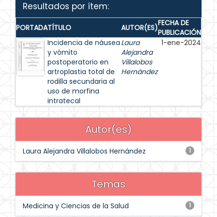
Resultados por ítem:
FECHA DE
PORTADA
TÍTULO
AUTOR(ES)
PUBLICACIÓN
Incidencia de náusea
Laura
1-ene-2024
y vómito
Alejandra
postoperatorio en
Villalobos
artroplastia total de
Hernández
rodilla secundaria al
uso de morfina
intratecal
Autor(es)
Laura Alejandra Villalobos Hernández
1
Temas
Medicina y Ciencias de la Salud
1