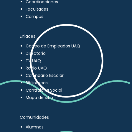
Coordinaciones
Facultades
Campus
Enlaces
Correo de Empleados UAQ
Directorio
TV UAQ
Radio UAQ
Calendario Escolar
Bibliotecas
Contraloría Social
Mapa de sitio
Comunidades
Alumnos