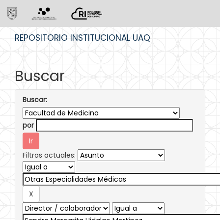
Skip
REPOSITORIO INSTITUCIONAL UAQ
navigation
Buscar
Buscar:
por
Filtros actuales: