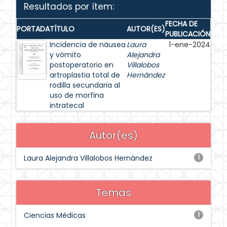
Resultados por ítem:
FECHA DE
PORTADA
TÍTULO
AUTOR(ES)
PUBLICACIÓN
Incidencia de náusea
Laura
1-ene-2024
y vómito
Alejandra
postoperatorio en
Villalobos
artroplastia total de
Hernández
rodilla secundaria al
uso de morfina
intratecal
Autor(es)
Laura Alejandra Villalobos Hernández
1
Temas
Ciencias Médicas
1