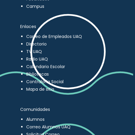
Campus
Enlaces
Correo de Empleados UAQ
Directorio
TV UAQ
Radio UAQ
Calendario Escolar
Bibliotecas
Contraloría Social
Mapa de sitio
Comunidades
Alumnos
Correo Alumnos UAQ
Solicitud Correo