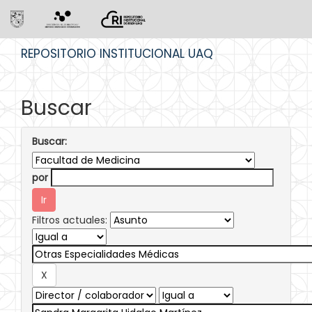
Skip
REPOSITORIO INSTITUCIONAL UAQ
navigation
Buscar
Buscar:
por
Filtros actuales: