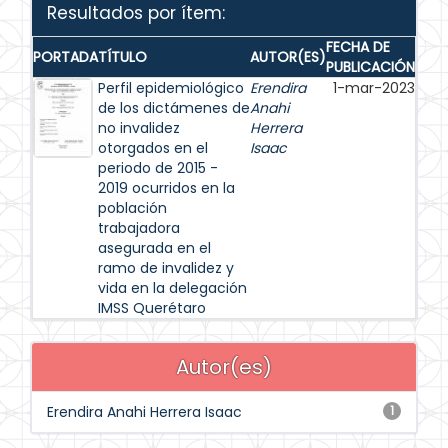
Resultados por ítem:
FECHA DE
PORTADA
TÍTULO
AUTOR(ES)
PUBLICACIÓN
Perfil epidemiológico
Erendira
1-mar-2023
de los dictámenes de
Anahi
no invalidez
Herrera
otorgados en el
Isaac
periodo de 2015 -
2019 ocurridos en la
población
trabajadora
asegurada en el
ramo de invalidez y
vida en la delegación
IMSS Querétaro
Autor(es)
Erendira Anahi Herrera Isaac
1