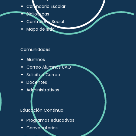
Calendario Escolar
Bibliotecas
Contraloría Social
Mapa de sitio
Comunidades
Alumnos
Correo Alumnos UAQ
Solicitud Correo
Docentes
Administrativos
Educación Continua
Programas educativos
Convocatorias