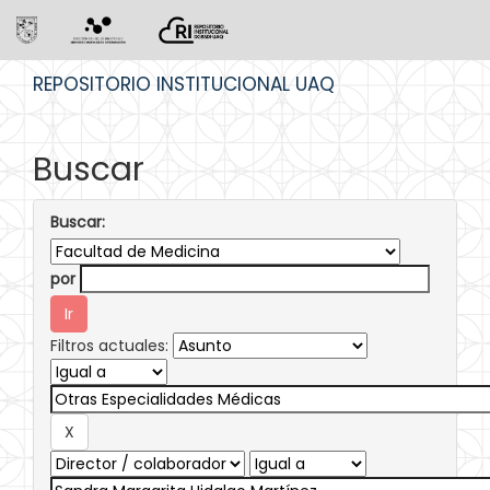
Skip
REPOSITORIO INSTITUCIONAL UAQ
navigation
Buscar
Buscar:
por
Filtros actuales: