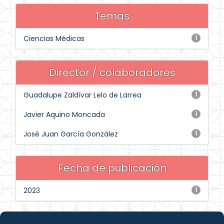
Temas
Ciencias Médicas
1
Director / colaboradores
Guadalupe Zaldívar Lelo de Larrea
1
Javier Aquino Moncada
1
José Juan García González
1
Fecha de publicación
2023
1